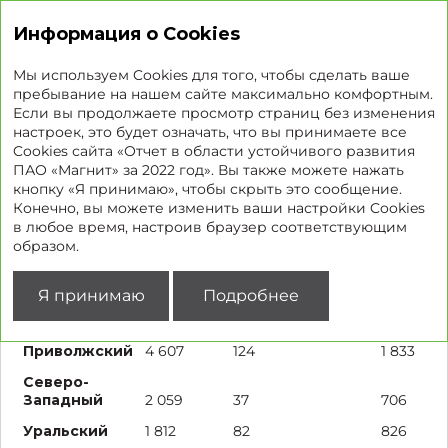
Отчет об устойчивом развитии
Информация о Cookies
Мы используем Cookies для того, чтобы сделать ваше
пребывание на нашем сайте максимально комфортным.
Если вы продолжаете просмотр страниц без изменения
География присутствия
настроек, это будет означать, что вы принимаете все
Cookies сайта «Отчет в области устойчивого развития
ПАО «Магнит» за 2022 год». Вы также можете нажать
кнопку «Я принимаю», чтобы скрыть это сообщение.
Магазины
Супермаркеты
Дрогер
у дома
Конечно, вы можете изменить ваши настройки Cookies
в любое время, настроив браузер соответствующим
Северо-
образом.
Кавказский
518
19
255
Южный
2 713
122
1 323
Я принимаю
Подробнее
Центральный
4 596
85
1 876
Приволжский
4 607
124
1 833
Северо-
Западный
2 059
37
706
Уральский
1 812
82
826