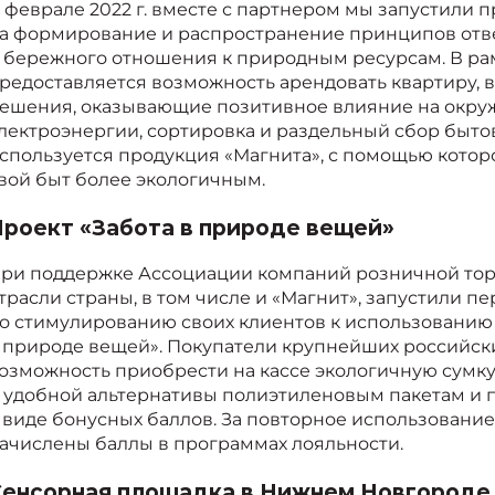
 феврале 2022 г. вместе с партнером мы запустили 
а формирование и распространение принципов отв
 бережного отношения к природным ресурсам. В р
редоставляется возможность арендовать квартиру, 
ешения, оказывающие позитивное влияние на окру
лектроэнергии, сортировка и раздельный сбор бытов
спользуется продукция «Магнита», с помощью котор
вой быт более экологичным.
роект «Забота в природе вещей»
ри поддержке Ассоциации компаний розничной тор
трасли страны, в том числе и «Магнит», запустили 
о стимулированию своих клиентов
к ис
пользованию 
 природе вещей». Покупатели крупнейших российск
озможность приобрести на кассе экологичную сумку
 удобной альтернативы полиэтиленовым пакетам и 
 виде бонусных баллов. За повторное использован
ачислены баллы в программах лояльности.
енсорная площадка в Нижнем Новгороде