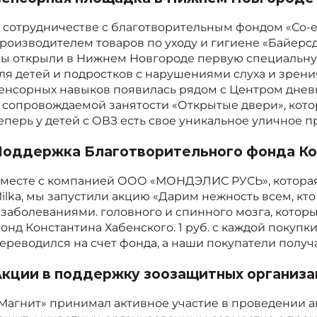
 сотрудничестве с благотворительным фондом «Со-
роизводителем товаров по уходу и гигиене «Байер
ы открыли в Нижнем Новгороде первую специальн
ля детей и подростков с нарушениями слуха и зрени
енсорных навыков появилась рядом с Центром дне
 сопровождаемой занятости «Открытые двери», котор
еперь у детей с ОВЗ есть свое уникальное уличное п
оддержка Благотворительного фонда Ко
месте с компанией ООО «МОНДЭЛИС РУСЬ», которая
ilka, мы запустили акцию «Дарим нежность всем, кто
 заболеваниями. головного и спинного мозга, кото
онд Константина Хабенского.
1 ру
б. с каждой покупк
ереводился на счет фонда, а наши покупатели получ
кции в поддержку зоозащитных организа
Магнит» принимал активное участие в проведении