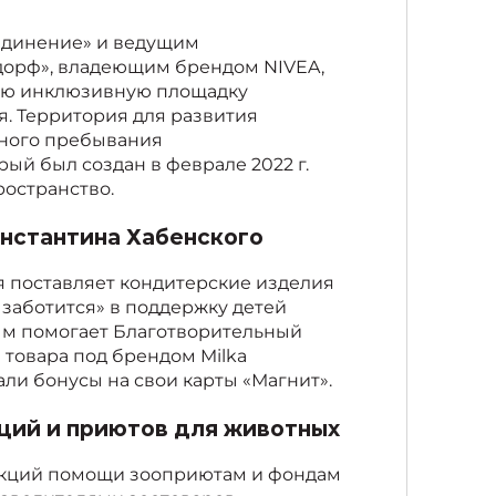
единение» и ведущим
сдорф», владеющим брендом NIVEA,
ую инклюзивную площадку
я. Территория для развития
вного пребывания
ый был создан в феврале 2022 г.
ространство.
нстантина Хабенского
 поставляет кондитерские изделия
 заботится» в поддержку детей
рым помогает Благотворительный
и товара под брендом Milka
али бонусы на свои карты «Магнит».
ций и приютов для животных
 акций помощи зооприютам и фондам