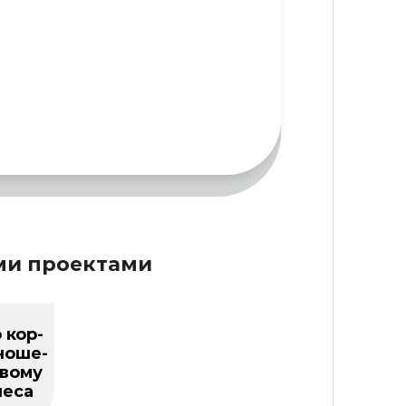
ми проектами
 кор-
ноше-
ивому
неса