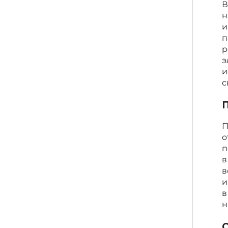
В
н
и
п
р
э
и
с
П
П
о
п
в
в
и
в
н
С