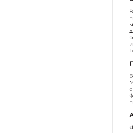
В
п
м
д
с
и
Т
П
В
M
с
ф
п
А
«