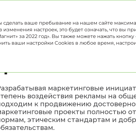
022
Отчет в области устойчивого развития
Годовой отчет
бы сделать ваше пребывание на нашем сайте максим
изменения настроек, это будет означать, что вы при
гнит» за 2022 год». Вы также можете нажать кнопку
ить ваши настройки Cookies в любое время, настро
Ответственные марк
практики
Разрабатывая маркетинговые инициат
степень воздействия рекламы на обще
подходим к продвижению достоверно
маркетинговые проекты полностью о
нормам, этическим стандартам и доб
обязательствам.