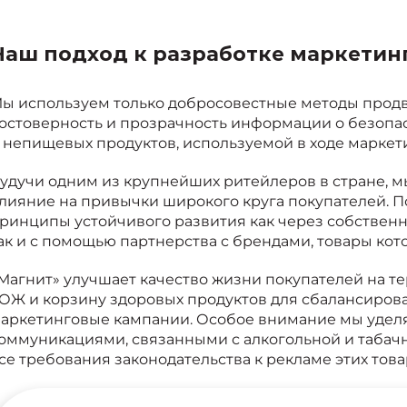
Наш подход к разработке маркетин
ы используем только добросовестные методы прод
остоверность и прозрачность информации о безопа
 непищевых продуктов, используемой в ходе марке
удучи одним из крупнейших ритейлеров в стране, 
лияние на привычки широкого круга покупателей. 
ринципы устойчивого развития как через собственн
ак и с помощью партнерства с брендами, товары кот
Магнит» улучшает качество жизни покупателей на т
ОЖ и корзину здоровых продуктов для сбалансиров
аркетинговые кампании. Особое внимание мы удел
оммуникациями, связанными
с
алкогольной и табач
се требования законодательства к рекламе этих това