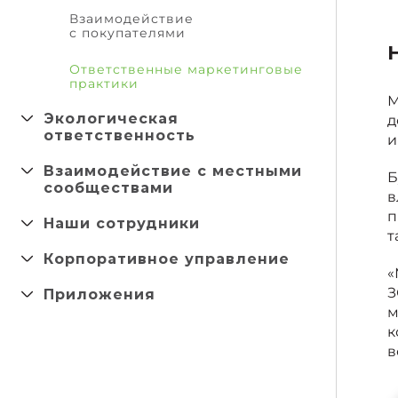
Взаимодействие
с покупателями
Ответственные маркетинговые
практики
М
Экологическая
д
ответственность
и
Взаимодействие с местными
Б
сообществами
в
п
Наши сотрудники
т
Корпоративное управление
«
Приложения
З
м
к
в