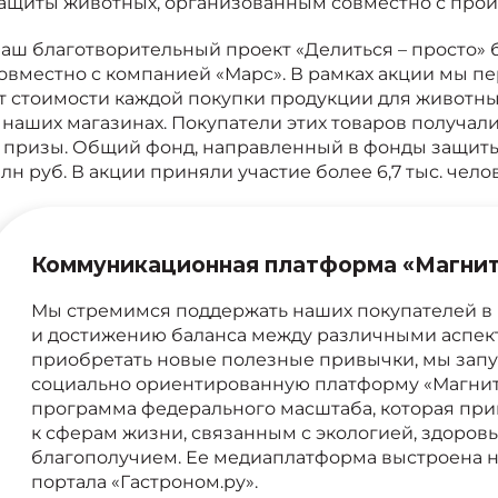
ащиты животных, организованным совместно с прои
аш благотворительный проект «Делиться – просто» 
овместно с компанией «Марс». В рамках акции мы п
т стоимости каждой покупки продукции для животн
 наших магазинах. Покупатели этих товаров получал
 призы. Общий фонд, направленный в фонды защиты
лн руб. В акции приняли участие более 6,7 тыс. челов
Коммуникационная платформа «Магнит
Мы стремимся поддержать наших покупателей в
и достижению баланса между различными аспек
приобретать новые полезные привычки, мы зап
социально ориентированную платформу «Магнит 
программа федерального масштаба, которая при
к сферам жизни, связанным с экологией, здоро
благополучием. Ее медиаплатформа выстроена н
портала «Гастроном.ру».