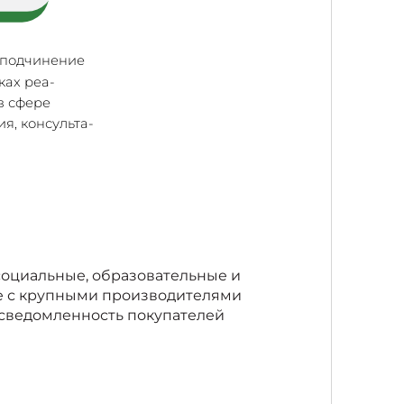
 подчинение
ках реа-
в сфере
я, консульта-
а
социальные, образовательные и
е с крупными производителями
осведомленность покупателей