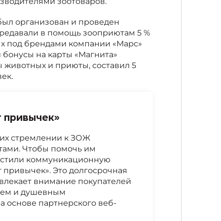
зводителями зоотоваров.
был организован и проведен
ередавали в помощь зооприютам 5 %
ых под брендами компании «Марс»
и бонусы на карты «Магнита»
 животных и приюты, составил 5
ек.
 привычек»
 их стремлении к ЗОЖ
тами. Чтобы помочь им
устили коммуникационную
привычек». Это долгосрочная
влекает внимание покупателей
вьем и душевным
а основе партнерского веб-