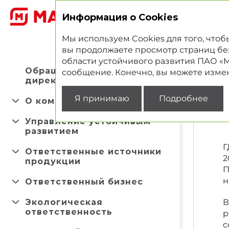
2
Информация о Cookies
Мы используем Cookies для того, что
вы продолжаете просмотр страниц без 
области устойчивого развития ПАО «Ма
Обращение Управляющего
сообщение. Конечно, вы можете измен
директора
Я принимаю
Подробнее
О компании
Управление устойчивым
развитием
Г
Ответственные источники
2
продукции
П
Ответственный бизнес
н
Экологическая
В
ответственность
р
с