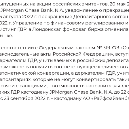
ыпущенных на акции российских эмитентов, 20 мая 2
 JPMorgan Chase Bank, N.A. уведомление о прекращ
6 августа 2022 г. прекращение Депозитарного соглаш
022 г. Управление по финансовому регулированию 
истинг ГДР, а Лондонская фондовая биржа отменила
ынке.
 соответствии с Федеральным законом № 319-ФЗ «О
аконодательные акты Российской Федерации», вступи
ержателям ГДР, учитываемых в российских депозита
озможность получить соответствующее количество 
втоматической конвертации, а держателям ГДР, учи
епозитариях, которые не могут конвертировать такие
 связи с санкциями, – возможность направить заяв
аких ГДР кастодиану JPMorgan Chase Bank, N.A. до 22 
 с 23 сентября 2022 г. – кастодиану АО «Райффайзенба