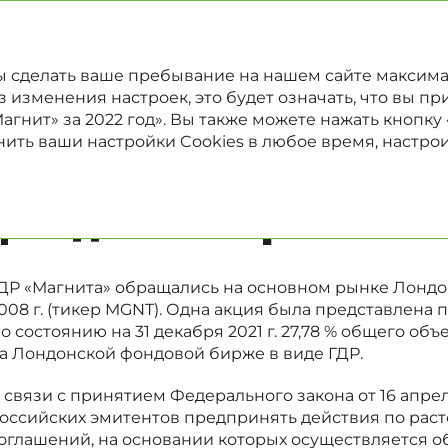
022
Отчет в области устойчивого развития
Годовой отчет
бы сделать ваше пребывание на нашем сайте максим
изменения настроек, это будет означать, что вы при
гнит» за 2022 год». Вы также можете нажать кнопку
ить ваши настройки Cookies в любое время, настро
Обращение ГДР на Ло
фондовой бирже
ДР «Магнита» обращались на основном рынке Лондо
008 г. (тикер MGNT). Одна акция была представлена
о состоянию на 31 декабря 2021 г. 27,78 % общего о
а Лондонской фондовой бирже в виде ГДР.
 связи с принятием Федерального закона от 16 апрел
оссийских эмитентов предпринять действия по ра
оглашений, на основании которых осуществляется 