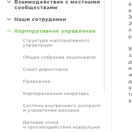
Взаимодействие с местными
в
сообществами
в
2
Наши сотрудники
2
л
Корпоративное управление
р
Структура корпоративного
управления
В
з
Общее собрание акционеров
д
в
Совет директоров
а
д
Правление
в
Корпоративный секретарь
т
а
Система внутреннего контроля
и управления рисками
Деловая этика
и противодействие коррупции