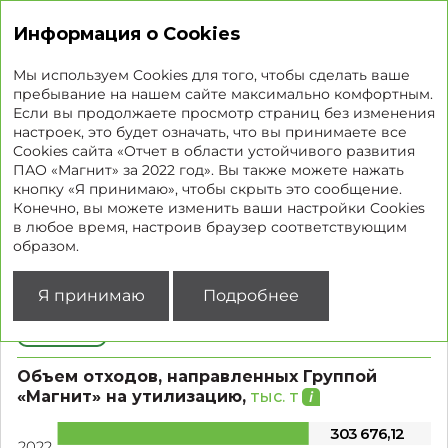
Отчет об устойчивом развитии
Информация о Cookies
Мы используем Cookies для того, чтобы сделать ваше
пребывание на нашем сайте максимально комфортным.
Если вы продолжаете просмотр страниц без изменения
Отходы торговой сети
настроек, это будет означать, что вы принимаете все
Cookies сайта «Отчет в области устойчивого развития
ПАО «Магнит» за 2022 год». Вы также можете нажать
Основной источник отходов торговой сети –
кнопку «Я принимаю», чтобы скрыть это сообщение.
упаковочные отходы, которые в основном состоят
Конечно, вы можете изменить ваши настройки Cookies
из картона, полиэтиленовой пленки, а также
в любое время, настроив браузер соответствующим
пластиковых ящиков для фруктов и овощей
образом.
и деревянных ящиков. Наши процессы обращения
с каждым из этих видов отходов и их утилизации
Я принимаю
Подробнее
зависят от типа и состава используемых материалов.
GRI 306-4
Объем отходов, направленных Группой
«Магнит» на утилизацию,
тыс. т
3
0
3
6
7
6
,
1
2
2022