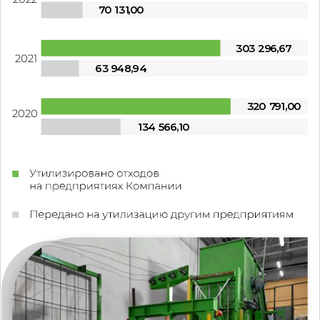
7
0 131
,
0
0
3
0
3 29
6
,
6
7
2021
63 9
48
,9
4
3
2
0 7
9
1
,
0
0
2020
134 56
6
,
1
0