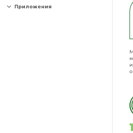
Приложения
М
к
и
о