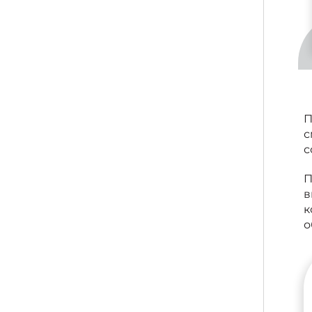
П
с
с
П
в
к
о