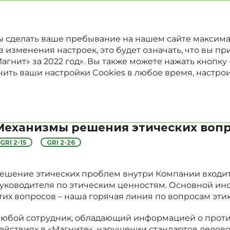
022
Отчет в области устойчивого развития
Годовой отчет
бы сделать ваше пребывание на нашем сайте максим
изменения настроек, это будет означать, что вы при
гнит» за 2022 год». Вы также можете нажать кнопку
ить ваши настройки Cookies в любое время, настро
Равные возможности 
Механизмы решения этических воп
GRI 2-15
GRI 2-26
ешение этических проблем внутри Компании входит
уководителя по этическим ценностям. Основной ин
тих вопросов – наша горячая линия по вопросам эти
юбой сотрудник, обладающий информацией о прот
ействиях в «Магните», нарушении стандартов делово