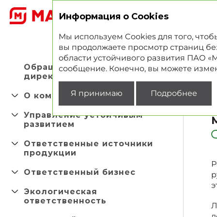
2
Информация о Cookies
Мы используем Cookies для того, что
вы продолжаете просмотр страниц без 
области устойчивого развития ПАО «Ма
Обращение Управляющего
сообщение. Конечно, вы можете измен
директора
Я принимаю
Подробнее
О компании
Управление устойчивым
развитием
Ответственные источники
продукции
Р
Ответственный бизнес
р
э
Экологическая
ответственность
Л
д