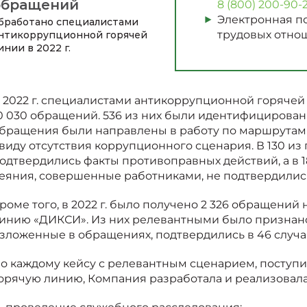
обращений
8 (800) 200-90-
Электронная п
бработано специалистами
трудовых отно
нтикоррупционной горячей
инии в
2022 г.
 2022 г. специалистами антикоррупционной горячей
0 030 обращений. 536 из них были идентифицирован
бращения были направлены в работу по маршрутам 
виду отсутствия коррупционного сценария. В 130 из
одтвердились факты противоправных действий, а в
еяния, совершенные работниками, не подтвердилис
роме того, в 2022 г. было получено 2 326 обращени
инию «ДИКСИ». Из них релевантными было признано
зложенные в обращениях, подтвердились в 46 случа
о каждому кейсу с релевантным сценарием, посту
орячую линию, Компания разработала и реализовал