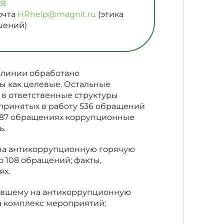
28
очта
HRhelp@magnit.ru
(этика
шений)
 линии обработано
ы как целевые. Остальные
в ответственные структуры
 принятых в работу 536 обращений
 187 обращениях коррупционные
ь.
й на антикоррупционную горячую
 108 обращений; факты,
ях.
пившему на антикоррупционную
а комплекс мероприятий: