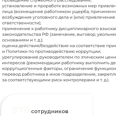
проведение служебного расследования;
установление и проработк возможных мер привлеч
лица (возмещение работником ущерба, причиненн
возбуждения уголовного дела и (или) привлечение
ответственности);
применение к работнику дисциплинарного взыскан
законодательства РФ (замечание, выговор, увольн
основаниям и т. д.);
оценка действия/бездействия на соответствие при
и Политики по противодействию коррупции;
урегулирование руководителем по этическим цен
интересов (рекомендации работнику выполнить д
коррупциогенные факторы, ограничение функцион
перевод работника в иное подразделение, закрепл
за соответствующими риск-контролерами и т. д.).
879
сотрудников