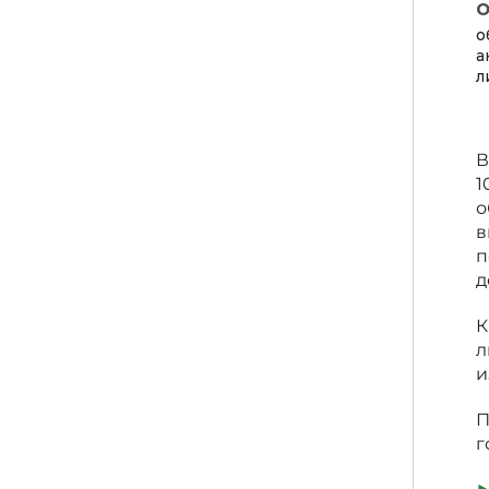
о
а
л
В
1
о
в
п
д
К
л
и
П
г