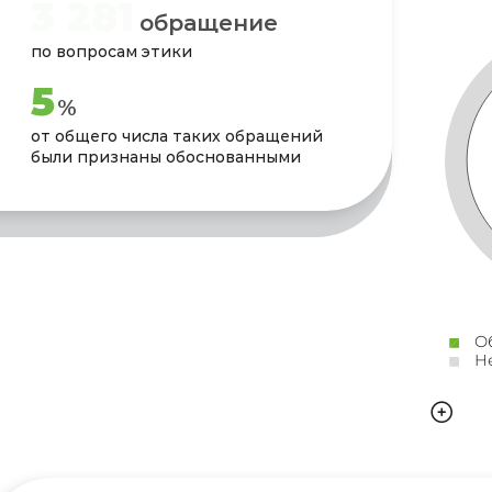
3 281
обращение
по вопросам этики
7
%
от общего числа таких обращений
были признаны обоснованными
О
Н