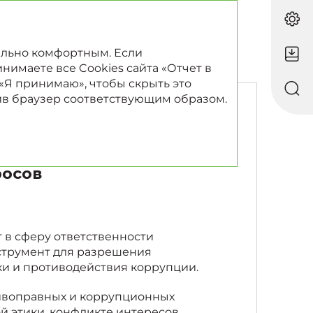
RU
EN
ально комфортным. Если
нимаете все Cookies сайта «Отчет в
 «Я принимаю», чтобы скрыть это
ив браузер соответствующим образом.
для всех
росов
 в сферу ответственности
струмент для разрешения
ки и противодействия коррупции.
ивоправных и коррупционных
й этики, конфликте интересов,