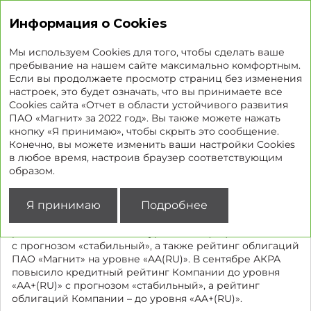
Отчет об устойчивом развитии
Информация о Cookies
Мы используем Cookies для того, чтобы сделать ваше
пребывание на нашем сайте максимально комфортным.
Если вы продолжаете просмотр страниц без изменения
Кредитные рейтинги
настроек, это будет означать, что вы принимаете все
Cookies сайта «Отчет в области устойчивого развития
ПАО «Магнит» за 2022 год». Вы также можете нажать
После решения Европейского союза о запрете
кнопку «Я принимаю», чтобы скрыть это сообщение.
предоставления рейтинговых услуг юридическим
Конечно, вы можете изменить ваши настройки Cookies
лицам, организациям и органам, учрежденным
в любое время, настроив браузер соответствующим
в России, S&P Global Ratings отозвало кредитные
образом.
рейтинги ряда российских компаний, в том числе
ПАО «Магнит».
Я принимаю
Подробнее
В мае 2022 года АКРА подтвердило кредитный
рейтинг ПАО «Магнит» на уровне «АA(RU)»
с прогнозом «стабильный», а также рейтинг облигаций
ПАО «Магнит» на уровне «AA(RU)». В сентябре АКРА
повысило кредитный рейтинг Компании до уровня
«АA+(RU)» с прогнозом «стабильный», а рейтинг
облигаций Компании – до уровня «АA+(RU)».