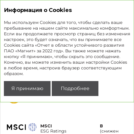
Отчет об устойчивом развитии
Информация о Cookies
Мы используем Cookies для того, чтобы сделать ваше
пребывание на нашем сайте максимально комфортным.
Если вы продолжаете просмотр страниц без изменения
Независимые рейтинги
настроек, это будет означать, что вы принимаете все
Cookies сайта «Отчет в области устойчивого развития
и оценки качества
ПАО «Магнит» за 2022 год». Вы также можете нажать
управления устойчивым
кнопку «Я принимаю», чтобы скрыть это сообщение.
Конечно, вы можете изменить ваши настройки Cookies
развитием
в любое время, настроив браузер соответствующим
образом.
Рейтинговое агентство
2022
Я принимаю
Подробнее
Sustainalytics
23,6
ESG Risk Ratings
MSCI
В
ESG Ratings
(снижен