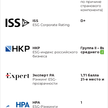
по причине
странового
компонента)
ISS
D+
ESG Corporate Rating
НКР
Группа II – Вы
среднего
ESG-индекс российского
бизнеса
Эксперт РА
1,71 балла
21-е место из 
Рэнкинг ESG-
прозрачности
НРА
1
ESG-Рэнкинги