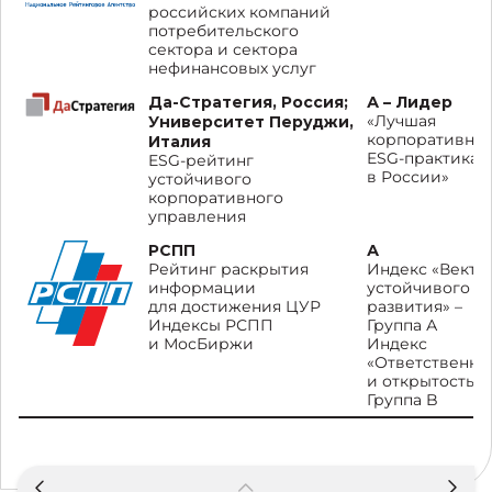
российских компаний
потребительского
сектора и сектора
нефинансовых услуг
Да-Стратегия, Россия;
А – Лидер
Университет Перуджи,
«Лучшая
корпоративная
Италия
ESG-практика
ESG-рейтинг
в России»
устойчивого
корпоративного
управления
РСПП
А
Рейтинг раскрытия
Индекс «Векто
информации
устойчивого
для достижения ЦУР
развития» –
Индексы РСПП
Группа А
и МосБиржи
Индекс
«Ответственно
и открытость» 
Группа B